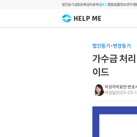
법인등기
상표등록
상속문제
블로그
통합법률정보센터
채
법인등기
변경등기
가수금 처리 
이드
작성자
박효연 변호
작성일
2025-03-1