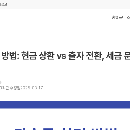
용공고
홈
헬프미 
방법: 현금 상환 vs 출자 전환, 세금 
사
3
최근 수정일
2025-03-17