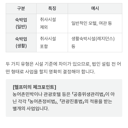
구분
특징
예시
취사시설
숙박업
일반적인 모텔, 여관 등
(일반)
제외
취사시설
생활숙박시설(레지던스)
숙박업
(생활)
포함
등
두 가지 유형은 시설 기준에 차이가 있으므로, 법인 설립 전 어
떤 형태로 사업을 할지 명확히 결정해야 합니다.
[헬프미의 체크포인트]
농어촌민박이나 관광호텔 등은 「공중위생관리법」이 아
닌 각각 「농어촌정비법」, 「관광진흥법」의 적용을 받는
별개의 사업입니다.