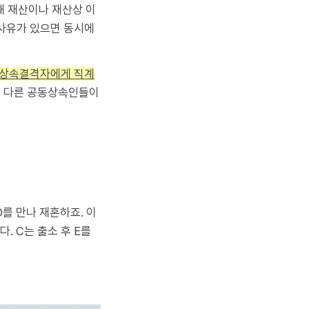
 재산이나 재산상 이
격사유가 있으면 동시에
약 상속결격자에게 직계
는 다른 공동상속인들이
D를 만나 재혼하죠. 이
. C는 출소 후 E를
?