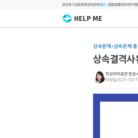
법인등기
상표등록
상속문제
블로그
통합법률정보센터
채
상속문제
상속문제 
상속결격사유
작성자
박효연 변호
작성일
2025-03-