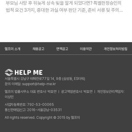
부모님 사망 후 뒤늦게 상속 빚을 알게 되었다면? 특별한정승인의
법적 요건 3가지, 중대한 과실 여부 판단 기준, 준비 서류 및 주의사
항을 알기 쉽게 정리해 드립니다.
헬프미 소개
채용공고
면책공고
이용약관
개인정보처리방침
서울특별시 강남구 테헤란로77길 14, 9층 (삼성동, ES타워)
문의 이메일: support@help-me.kr
헬프미 법률사무소 대표 변호사: 박효연 ㅣ 광고책임변호사: 박효연 ㅣ 개인정보관리책임자:
이상민
사업자등록번호: 792-53-00065
통신판매업신고: 2016-서울강남-03531
All rights reserved. Copyright © 2015 by 헬프미