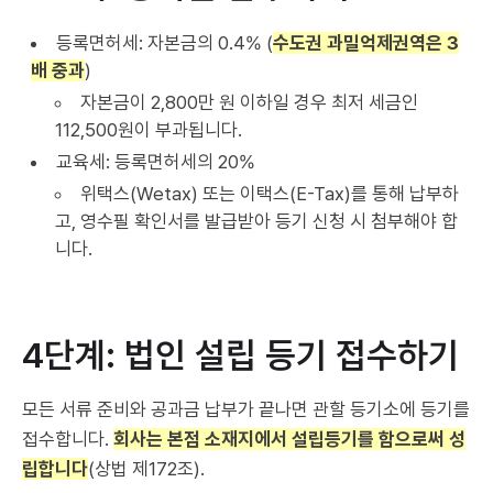
등록면허세: 자본금의 0.4% (
수도권 과밀억제권역은 3
배 중과
)
자본금이 2,800만 원 이하일 경우 최저 세금인
112,500원이 부과됩니다.
교육세: 등록면허세의 20%
위택스(Wetax) 또는 이택스(E-Tax)를 통해 납부하
고, 영수필 확인서를 발급받아 등기 신청 시 첨부해야 합
니다.
4단계: 법인 설립 등기 접수하기
모든 서류 준비와 공과금 납부가 끝나면 관할 등기소에 등기를
접수합니다.
회사는 본점 소재지에서 설립등기를 함으로써 성
립합니다
(상법 제172조).