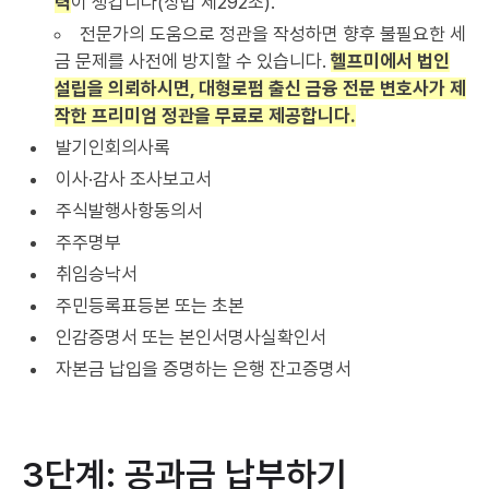
력
이 생깁니다(상법 제292조).
전문가의 도움으로 정관을 작성하면 향후 불필요한 세
금 문제를 사전에 방지할 수 있습니다.
헬프미에서 법인
설립을 의뢰하시면, 대형로펌 출신 금융 전문 변호사가 제
작한 프리미엄 정관을 무료로 제공합니다.
발기인회의사록
이사·감사 조사보고서
주식발행사항동의서
주주명부
취임승낙서
주민등록표등본 또는 초본
인감증명서 또는 본인서명사실확인서
자본금 납입을 증명하는 은행 잔고증명서
3단계: 공과금 납부하기