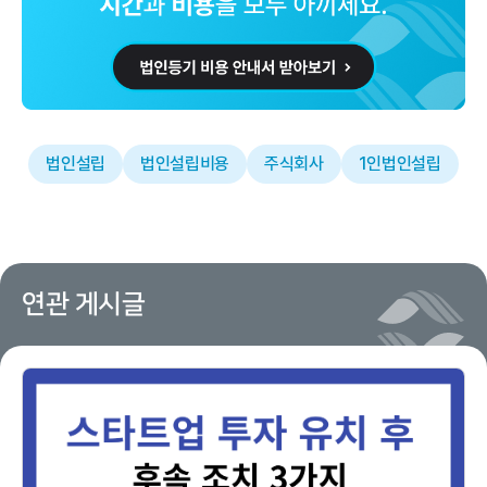
법인설립
법인설립비용
주식회사
1인법인설립
연관 게시글