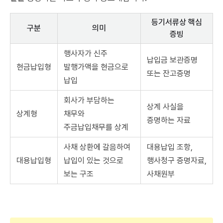
등기서류상 핵심
구분
의미
증빙
행사자가 신주
납입금 보관증명
현금납입형
발행가액을 현금으로
또는 잔고증명
납입
회사가 부담하는
상계 사실을
상계형
채무와
증명하는 자료
주금납입채무를 상계
사채 상환에 갈음하여
대용납입 조항,
대용납입형
납입이 있는 것으로
행사청구 증명자료,
보는 구조
사채원부