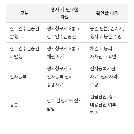
행사 시 필요한
구분
확인할 내용
자료
신주인수권증권
행사청구서 2통 +
증권 원본, 권리자,
발행
신주인수권증권
행사 가능한 수량
신주인수권증권
행사청구서 2통 +
채권 내용과
미발행
채권 제시
사채권자 확인
행사청구서 +
전자등록기관
전자등록
전자등록 권리
자료, 권리자와
증명자료
수량
현금납입, 상계,
신주 발행가액 전액
공통
대용납입 여부
납입
확인