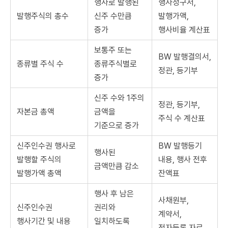
행사로 발행된
행사청구서,
발행주식의 총수
신주 수만큼
발행가액,
증가
행사비율 계산표
보통주 또는
BW 발행결의서,
종류별 주식 수
종류주식별로
정관, 등기부
증가
신주 수와 1주의
정관, 등기부,
자본금 총액
금액을
주식 수 계산표
기준으로 증가
신주인수권 행사로
BW 발행등기
행사된
발행할 주식의
내용, 행사 전후
금액만큼 감소
발행가액 총액
잔액표
행사 후 남은
사채원부,
신주인수권
권리와
계약서,
행사기간 및 내용
일치하도록
전자등록 자료