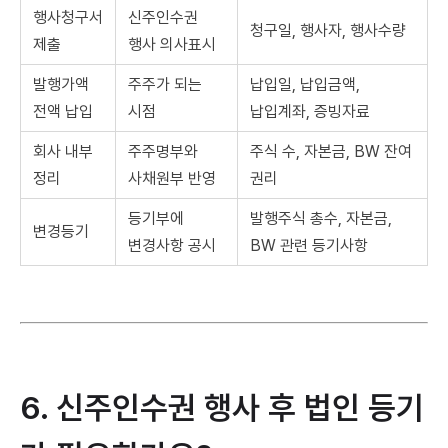
행사청구서
신주인수권
청구일, 행사자, 행사수량
제출
행사 의사표시
발행가액
주주가 되는
납입일, 납입금액,
전액 납입
시점
납입계좌, 증빙자료
회사 내부
주주명부와
주식 수, 자본금, BW 잔여
정리
사채원부 반영
권리
등기부에
발행주식 총수, 자본금,
변경등기
변경사항 공시
BW 관련 등기사항
6. 신주인수권 행사 후 법인 등기