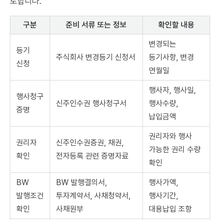
토합니다.
구분
준비 서류 또는 정보
확인할 내용
변경되는
등기
주식회사 변경등기 신청서
등기사항, 변경
신청
연월일
행사자, 행사일,
행사청구
신주인수권 행사청구서
행사수량,
증명
납입금액
권리자와 행사
권리자
신주인수권증권, 채권,
가능한 권리 수량
확인
전자등록 관련 증명자료
확인
BW
BW 발행결의서,
행사가액,
발행조건
투자계약서, 사채청약서,
행사기간,
확인
사채원부
대용납입 조항