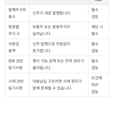
발행주식의
필수
신주가 새로 발행됩니다.
총수
검토
종류별
보통주 또는 종류주식이
해당 시
주식 수
늘어납니다.
필수
자본금
신주 발행으로 자본금이
필수
총액
증가합니다.
검토
BW 관련
행사 가능 금액 또는 잔여 권리가
필수
등기사항
줄어듭니다.
검토
조건에
사채 관련
대용납입 구조라면 사채 정리가
따라
등기사항
함께 문제될 수 있습니다.
검토