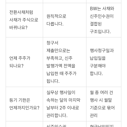
BW는 사채와
전환사채처럼
원칙적으로
신주인수권이
사채가 주식으로
다릅니다.
결합된
바뀌나요?
구조입니다.
청구서
제출만으로는
행사청구일과
언제 주주가
부족하고, 신주
납입일을
되나요?
발행가액 전액을
구분해야
납입한 때 주주가
합니다.
됩니다.
실무상 행사일이
월 중 여러 건
등기 기한은
속하는 달의 마지막
행사 시 월말
언제까지인가요?
날부터 2주 이내로
기준으로 묶어
관리합니다.
관리
신주인수권
현금납입인지,