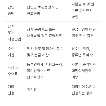
자본금 10억 원
납입
납입금 보관증명 또는
미만 회사인지
증빙
잔고증명
확인
상계
상계 증명자료 또는
현금납입이 아닌
또는
대용납입 청구 증명자료
경우 필수 검토
대용납입
주식 수
행사 전후 발행주식 총수
단수주 처리,
계산
및 자본금 계산표
종류별 주식 수
등록면허세, 지방교육세,
자본금 증가액과
세금 및
등기신청수수료
과밀억제권역
수수료
납부확인서
여부
대리
대리인이 등기를
위임장
신청
신청하는 경우