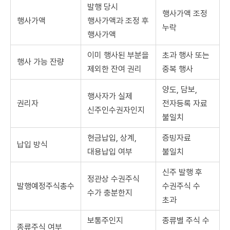
발행 당시
행사가액 조정
행사가액
행사가액과 조정 후
누락
행사가액
이미 행사된 부분을
초과 행사 또는
행사 가능 잔량
제외한 잔여 권리
중복 행사
양도, 담보,
행사자가 실제
권리자
전자등록 자료
신주인수권자인지
불일치
현금납입, 상계,
증빙자료
납입 방식
대용납입 여부
불일치
신주 발행 후
정관상 수권주식
발행예정주식총수
수권주식 수
수가 충분한지
초과
보통주인지
종류별 주식 수
종류주식 여부