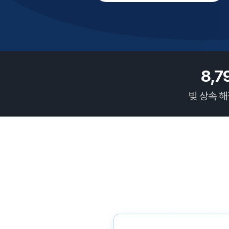
8,7
빚 상속 해