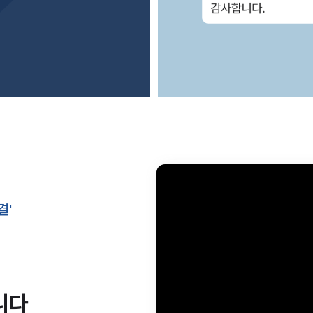
결'
니다