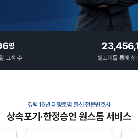
96
23,456,
명
결 고객 수
헬프미를 통해 상
경력 16년 대형로펌 출신 전문변호사
상속포기·한정승인 원스톱 서비스