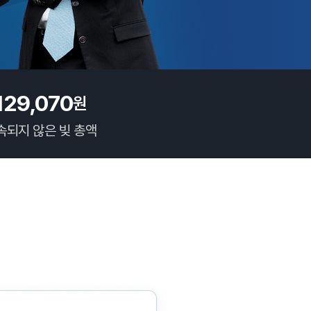
129,070
원
속되지 않은 빚 총액