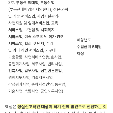
3호.
부동산 임대업
,
부동산업
(부동산매매업은 제외한다), 전문·과학
및 기술
서비스업
, 사업시설관리·
사업지원 및
임대서비스업
,
교육
서비스업
, 보건업 및
사회복지
서비스업
, 예술·스포츠 및
여가 관련
해당년도
서비스업
, 협회 및 단체, 수리
수입금액
5억원
및
기타
개인 서비스업
, 가구내
이상
고용활동, 사업서비스업(변호사업,
공인회계사업, 세무사업, 변리사업,
건축사업, 법무사업, 심판변론인업,
경영지도사업, 기술지도사업,
감정평가사업, 손해사정인업, 통관업,
기술사업, 측량사업, 공인노무사업)
핵심은
성실신고확인 대상이 되기 전에 법인으로 전환하는 것