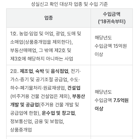
성실신고 확인 대상자 업종 및 수입 기준
수입금액
업종
(’18귀속부터)
1호. 농업·임업 및 어업, 광업, 도매 및
해당년도
소매업(상품중개업을 제외한다),
수입금액 15억원
부동산매매업, 그 밖에 제2호 및
이상
제3호에 해당하지 아니하는 사업
2호.
제조업
,
숙박
및
음식점업
, 전기·
가스·증기 및 공기조절 공급업, 수도·
하수·폐기물처리·원료재생업,
건설업
해당년도
(비주거용 건물 건설업은 제외),
부동산
수입금액
7.5억원
개발 및 공급업
(주거용 건물 개발 및
이상
공급업에 한함),
운수업 및 창고업
,
정보통신업, 금융 및 보험업,
상품중개업