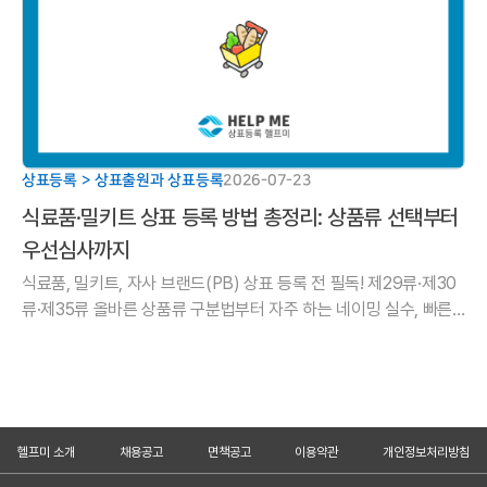
상표등록 > 상표출원과 상표등록
2026-07-23
식료품·밀키트 상표 등록 방법 총정리: 상품류 선택부터
우선심사까지
식료품, 밀키트, 자사 브랜드(PB) 상표 등록 전 필독! 제29류·제30
류·제35류 올바른 상품류 구분법부터 자주 하는 네이밍 실수, 빠른
권리 확보를 위한 우선심사 신청 방법까지 헬프미 법률사무소가 정
리.
헬프미 소개
채용공고
면책공고
이용약관
개인정보처리방침