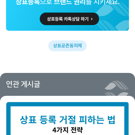
상표공존동의제
연관 게시글