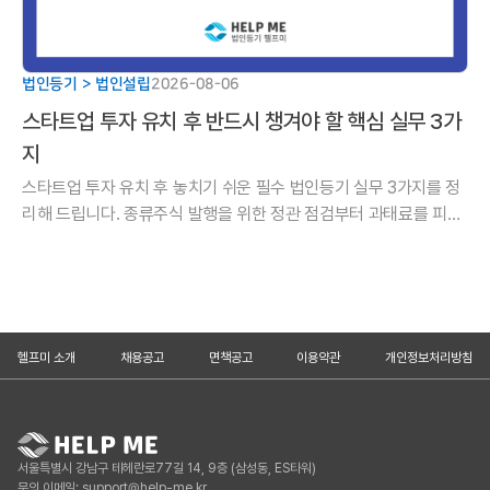
법인등기 > 법인설립
2026-08-06
스타트업 투자 유치 후 반드시 챙겨야 할 핵심 실무 3가
지
스타트업 투자 유치 후 놓치기 쉬운 필수 법인등기 실무 3가지를 정
리해 드립니다. 종류주식 발행을 위한 정관 점검부터 과태료를 피하
기 위한 유상증자 등기 기한, 주주명부 명의개서까지 성공적인 투자
를 완성하는 핵심 실
헬프미 소개
채용공고
면책공고
이용약관
개인정보처리방침
서울특별시 강남구 테헤란로77길 14, 9층 (삼성동, ES타워)
문의 이메일: support@help-me.kr