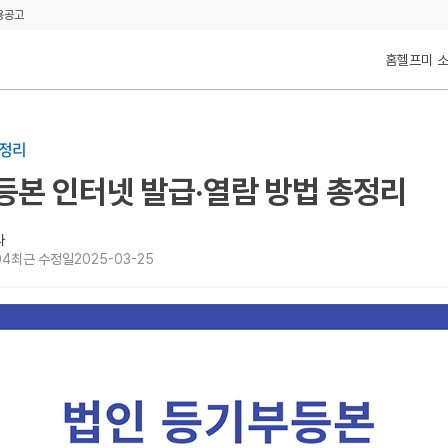
용공고
홈
헬프미 
총정리
본 인터넷 발급·열람 방법 총정리
사
04
최근 수정일
2025-03-25