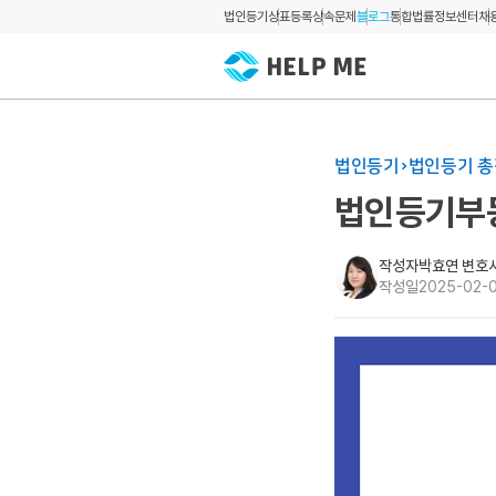
법인등기
상표등록
상속문제
블로그
통합법률정보센터
채
법인등기
법인등기 
법인등기부등
작성자
박효연 변호
작성일
2025-02-