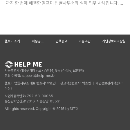
까지 한 번에 해결한 헬프미 법률사무소의 실제 업무 사례입니다. 누
락하기 쉬운 주소 변경을 선제 확인하여 과태료 리스크 없이 2~3일
만에 등기를 완료한
헬프미 소개
채용공고
면책공고
이용약관
개인정보처리방침
서울특별시 강남구 테헤란로77길 14, 9층 (삼성동, ES타워)
문의 이메일: support@help-me.kr
헬프미 법률사무소 대표 변호사: 박효연 ㅣ 광고책임변호사: 박효연 ㅣ 개인정보관리책임자:
이상민
사업자등록번호: 792-53-00065
통신판매업신고: 2016-서울강남-03531
All rights reserved. Copyright © 2015 by 헬프미