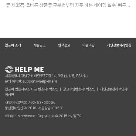
류·제35류 올바른 상품류 구분법부터 자주 하는 네이밍 실수, 빠른
권리 확보를 위한 우선심사 신청 방법까지 헬프미 법률사무소가 정
리.
헬프미 소개
채용공고
면책공고
이용약관
개인정보처리방침
서울특별시 강남구 테헤란로77길 14, 9층 (삼성동, ES타워)
문의 이메일: support@help-me.kr
헬프미 법률사무소 대표 변호사: 박효연 ㅣ 광고책임변호사: 박효연 ㅣ 개인정보관리책임자:
이상민
사업자등록번호: 792-53-00065
통신판매업신고: 2016-서울강남-03531
All rights reserved. Copyright © 2015 by 헬프미