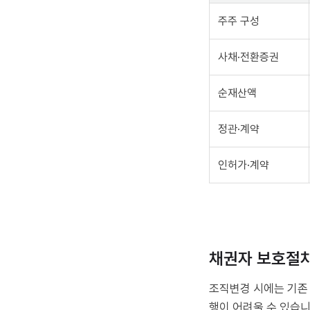
주주 구성
사채·전환증권
순재산액
정관·계약
인허가·계약
채권자 보호절차
조직변경 시에는 기존 
행이 어려울 수 있습니