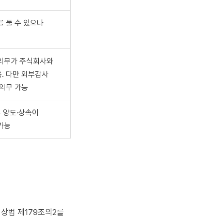
 둘 수 있으나
 의무가 주식회사와
. 다만 외부감사
 의무 가능
분 양도·상속이
가능
상법 제179조의2를