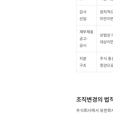
감사
원칙적으
선임
미만이면
재무제표
상법상 
공고·
대상이면
공시
지분
주식 중
구조
정관으로
조직변경의 법적
주식회사에서 유한회사