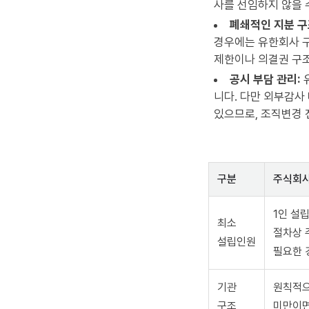
사를 선임하지 않을 
폐쇄적인 지분 구
경우에는 유한회사 구
제한이나 의결권 구조
공시 부담 관리:
니다. 다만 외부감사
있으므로, 조직변경 
구분
주식회
1인 설
최소
절차상 
설립인원
필요한 
기관
원칙적으
구조
미만이면