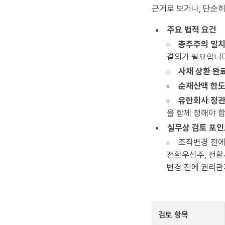
근거로 보거나, 단순
주요 법적 요건
총주주의 일치
결의가 필요합니다
사채 상환 완료
순재산액 한도
유한회사 정관
을 함께 정해야 
실무상 검토 포
조직변경 전에
전환우선주, 전환
변경 전에 권리관
검토 항목