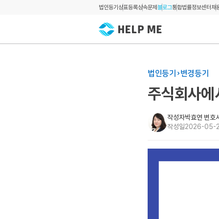
법인등기
상표등록
상속문제
블로그
통합법률정보센터
채
법인등기
변경등기
주식회사에서
작성자
박효연 변호
작성일
2026-05-