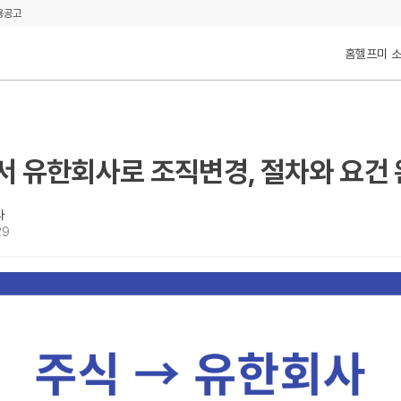
용공고
홈
헬프미 
 유한회사로 조직변경, 절차와 요건 
사
29