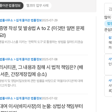
 풀어쓴 법률정보
헬프미 업무 사례
많이
법률사무소 > 쉽게 풀어쓴 법률정보
2025-07-29
법
명 작성 및 발송법 A to Z (이것만 알면 문제
관심
!)
쉽
을 비즈니스를 지키는 '전략적 도구'로 활용하는 방법을 알려드리겠습
해
까
사
법률사무소 > 쉽게 풀어쓴 법률정보
2025-07-08
인
리시티권, 그 내용과 침해 시 법적 책임은? (배
박서준, 간장게장집에 승소)
방지 및 영업비밀보호에 관한 법률을 바탕으로 '퍼블리시티권'에 대해
사
리고자 합니다.
사
료
법률사무소 > 쉽게 풀어쓴 법률정보
2025-07-02
대여 이사(바지사장)의 눈물: 상법상 책임부터