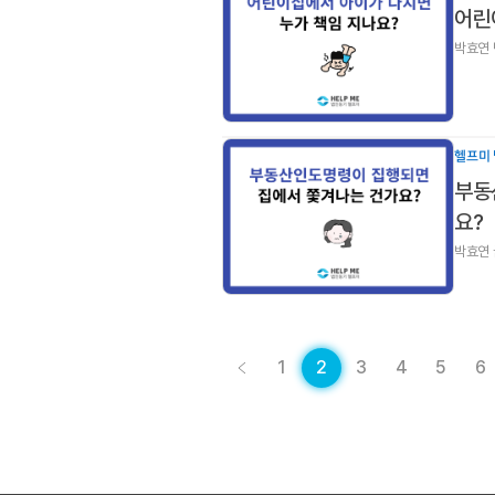
어린
박효연 
헬프미 
부동
요?
박효연
1
2
3
4
5
6