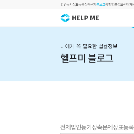
법인등기
상표등록
상속문제
블로그
통합법률정보센터
채
나에게 꼭 필요한 법률정보
헬프미 블로그
전체
법인등기
상속문제
상표등록