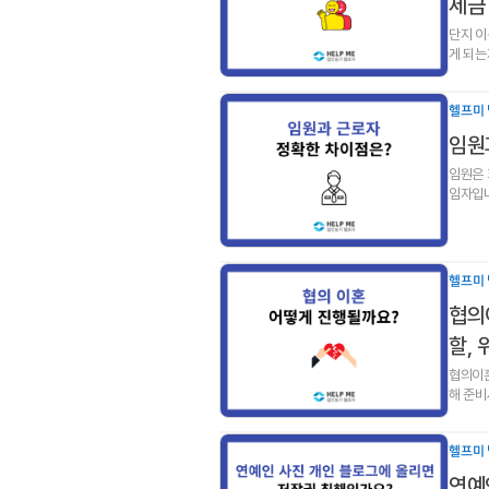
세금
단지 이
게 되는
헬프미 
임원
임원은 
임자입니
사 등이
헬프미 
협의
할, 
협의이혼
해 준비
정리했
헬프미 
연예