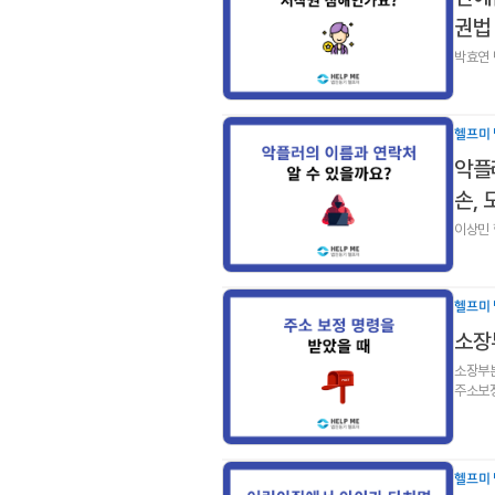
권법
박효연 
헬프미 
악플
손,
이상민
헬프미 
소장
소장부본
주소보정
송달을 
헬프미 