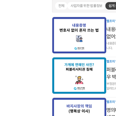
전체
사업자를 위한 법률정보
쉽게
헬프미 
내용증
없어요
내용증명
니다.
헬프미 
퍼블
우 
부정경쟁
알려드
헬프미 
명의