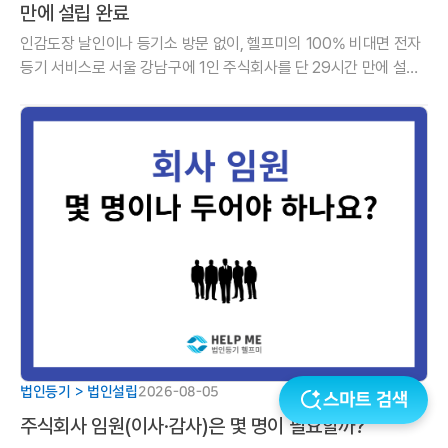
만에 설립 완료
인감도장 날인이나 등기소 방문 없이, 헬프미의 100% 비대면 전자
등기 서비스로 서울 강남구에 1인 주식회사를 단 29시간 만에 설립
한 사례를 소개합니다. 설립 직후 감사 사임등기와 무료 사업자등록
까지 원스톱으로 해
헬프미 소개
채용공고
면책공고
이용약관
개인정보처리방침
서울특별시 강남구 테헤란로77길 14, 9층 (삼성동, ES타워)
문의 이메일: support@help-me.kr
헬프미 법률사무소 대표 변호사: 박효연 ㅣ 광고책임변호사: 박효연 ㅣ 개인정보관리책임자:
이상민
사업자등록번호: 792-53-00065
통신판매업신고: 2016-서울강남-03531
All rights reserved. Copyright © 2015 by 헬프미
법인등기 > 법인설립
2026-08-05
스마트 검색
주식회사 임원(이사·감사)은 몇 명이 필요할까?