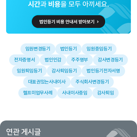
임원변경등기
법인등기
임원중임등기
전자증명서
법인인감
주주명부
감사변경등기
임원퇴임등기
감사퇴임등기
법인등기전자서명
대표권있는사내이사
주식회사변경등기
헬프미업무사례
사내이사중임
감사퇴임
연관 게시글