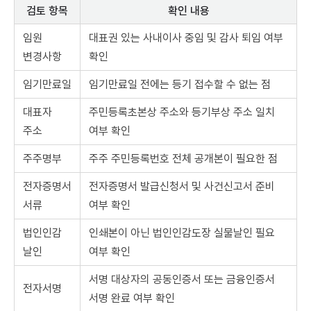
검토 항목
확인 내용
임원
대표권 있는 사내이사 중임 및 감사 퇴임 여부
변경사항
확인
임기만료일
임기만료일 전에는 등기 접수할 수 없는 점
대표자
주민등록초본상 주소와 등기부상 주소 일치
주소
여부 확인
주주명부
주주 주민등록번호 전체 공개본이 필요한 점
전자증명서
전자증명서 발급신청서 및 사건신고서 준비
서류
여부 확인
법인인감
인쇄본이 아닌 법인인감도장 실물날인 필요
날인
여부 확인
서명 대상자의 공동인증서 또는 금융인증서
전자서명
서명 완료 여부 확인