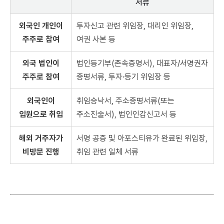
서류
외국인 개인이
투자신고 관련 위임장, 대리인 위임장,
주주로 참여
여권 사본 등
외국 법인이
법인등기부(존속증명서), 대표자/서명권자
주주로 참여
증명서류, 투자·등기 위임장 등
외국인이
취임승낙서, 주소증명서류(또는
임원으로 취임
주소진술서), 법인인감신고서 등
해외 거주자가
서명 공증 및 아포스티유가 완료된 위임장,
비방문 진행
취임 관련 일체 서류