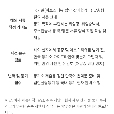
국가별(아포스티유 협약국/미협약국) 맞춤형
필요 서류 안내
해외 서류
등기 목적에 부합하는 위임장, 취임승낙서,
작성 가이드
주소진술서 등 국/영문 서류 양식 직접 작성 및
제공
해외 현지에서 공증 및 아포스티유를 받기 전,
사전 문구
한국 등기소 가이드라인에 맞는지 오탈자 및
검토
위임 범위 사전 전수 검토 (재공증 비용 방지)
번역 및 등기
등기소 제출용 정밀 한국어 번역문 준비 및
접수
법인설립등기 등 국내 등기 절차 완벽 수행
※ 단, 비자(체류자격) 발급, 주주 개인의 현지 세무 신고 등 등기·투자
신고와 무관한 순수 개인 대외 업무는 해당 전문 기관의 안내가 필요합
니다.