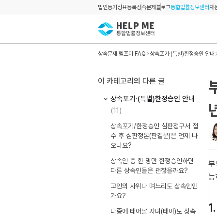
법인등기
상표등록
상속문제
블로그
통합법률정보센터
채
상속문제 헬프미 FAQ
상속포기·(특별)한정승인 안내
이 카테고리의 다른 글
상속포기·(특별)한정승인 안내
(11)
상속포기/한정승인 심판청구서 접
수 후 심판정본(판결문)은 언제 나
오나요?
상속인 중 한 명만 한정승인하면
부
다른 상속인들은 괜찮을까요?
능
고인의 사위나 며느리도 상속인인
가요?
1
나중에 태어날 자녀(태아)도 상속