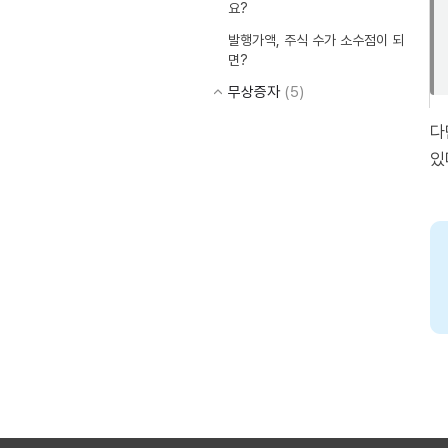
요?
발행가액, 주식 수가 소수점이 되
면?
무상증자
(5)
다
있