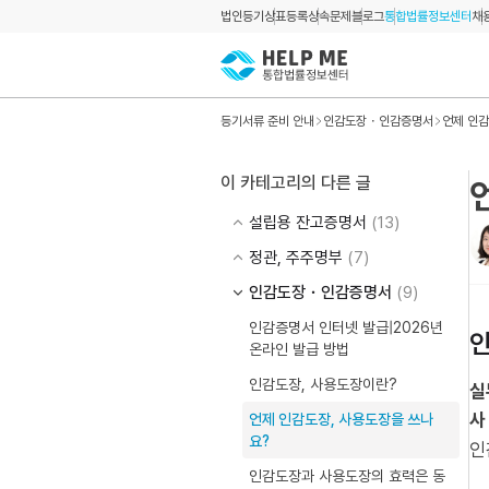
법인등기
상표등록
상속문제
블로그
통합법률정보센터
채
등기서류 준비 안내
인감도장・인감증명서
언제 인감
이 카테고리의 다른 글
설립용 잔고증명서
(13)
정관, 주주명부
(7)
인감도장・인감증명서
(9)
인감증명서 인터넷 발급|2026년
온라인 발급 방법
인감도장, 사용도장이란?
실
사
언제 인감도장, 사용도장을 쓰나
요?
인
인감도장과 사용도장의 효력은 동