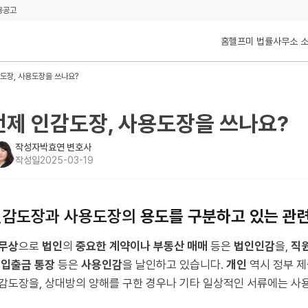
용공고
홈
헬프미 법률사무소 
도장, 사용도장을 쓰나요?
언제 인감도장, 사용도장을 쓰나요?
작성자
박효연 변호사
작성일
2025-03-19
인감도장과 사용도장의
용도를 구분하고 있는 관련
무상
으로
법인
의
중요한 계약이나 부동산 매매
등은
법인인감
을,
직
 입출금 통장
등은
사용인감
을 날인하고 있습니다.
개인
역시 정부 제
감도장을, 상대방의 양해를 구한 경우나 기타 일상적인 서류에는 사