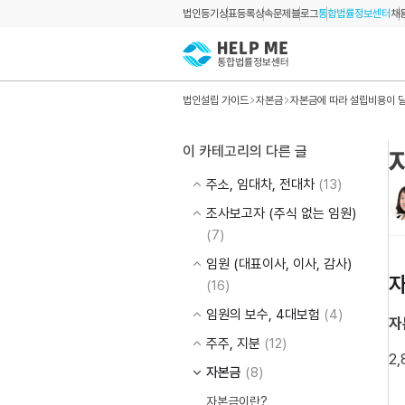
법인등기
상표등록
상속문제
블로그
통합법률정보센터
채
법인설립 가이드
자본금
자본금에 따라 설립비용이 
이 카테고리의 다른 글
주소, 임대차, 전대차
(13)
조사보고자 (주식 없는 임원)
(7)
임원 (대표이사, 이사, 감사)
자
(16)
임원의 보수, 4대보험
(4)
자
주주, 지분
(12)
2
자본금
(8)
자본금이란?