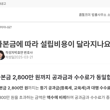
용공고
홈
헬프미 법률사무소 
달라지나요?
자본금에 따라 설립비용이 달라지나요
작성자
박효연 변호사
작성일
2025-03-21
본금 2,800만 원까지 공과금과 수수료가 동일
본금 2,800만 원
까지는
등기 공과금(등록세, 교육세)과 대행 수수
,800만 원을 초과하는 금액은
액수에 비례
하여 공과금과 수수료가 증