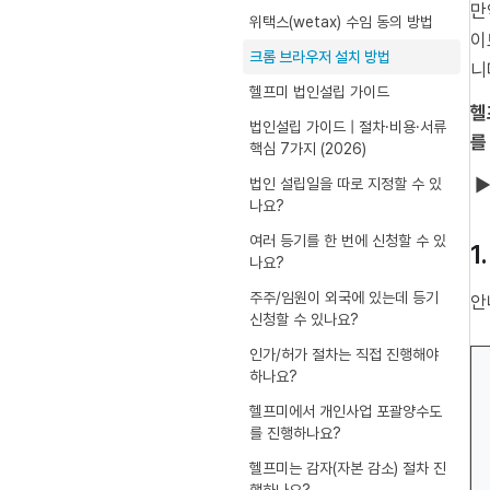
만
위택스(wetax) 수임 동의 방법
이
크롬 브라우저 설치 방법
니
헬프미 법인설립 가이드
헬
법인설립 가이드 | 절차·비용·서류
를
핵심 7가지 (2026)
▶
법인 설립일을 따로 지정할 수 있
나요?
여러 등기를 한 번에 신청할 수 있
1
나요?
주주/임원이 외국에 있는데 등기
안
신청할 수 있나요?
인가/허가 절차는 직접 진행해야
하나요?
헬프미에서 개인사업 포괄양수도
를 진행하나요?
헬프미는 감자(자본 감소) 절차 진