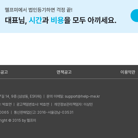
용공고
면책공고
이용약관
14, 9층 (삼성동, ES타워)
|
문의 이메일: support@help-me.kr
: 박효연 ㅣ 광고책임변호사: 박효연 ㅣ 개인정보관리책임자: 이상민
0065
|
통신판매업신고: 2016-서울강남-03531
pyright © 2015 by 헬프미