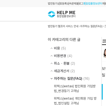
법인등기
상표등록
상속문제
블로그
통합법률정보센터
채
법인등기 헬프미 서비스 안내
자주하는 질문(FAQ)
이 카테고리의 다른 글
비용
(5)
비용변경
(4)
취소・환불
(2)
보
세금계산서
(2)
될
자주하는 질문(FAQ)
(16)
위택스(wetax) 법인회원 가입방
법_변경등기 고객님
위택스(wetax) 개인회원 가입 방
법_법인설립 고객님