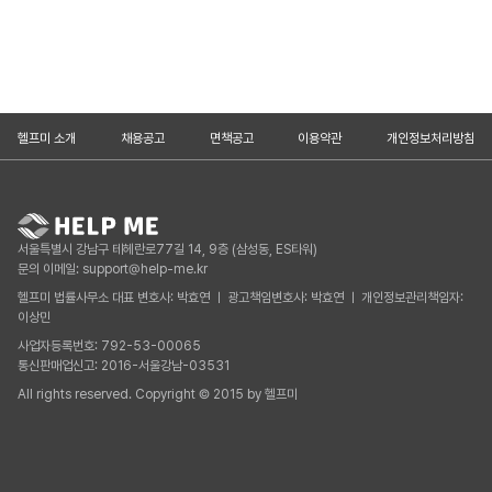
헬프미 소개
채용공고
면책공고
이용약관
개인정보처리방침
서울특별시 강남구 테헤란로77길 14, 9층 (삼성동, ES타워)
문의 이메일: support@help-me.kr
헬프미 법률사무소 대표 변호사: 박효연 ㅣ 광고책임변호사: 박효연 ㅣ 개인정보관리책임자:
이상민
사업자등록번호: 792-53-00065
통신판매업신고: 2016-서울강남-03531
All rights reserved. Copyright © 2015 by 헬프미